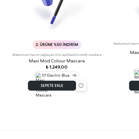
Maksimum hacim 
2. ÜRÜNE %50 İNDIRIM
Max
Maksimum hacim sağlayan mini aplikatörlü renkli maskara
Maxi Mod Colour Mascara
₺ 1.249,00
01 Electric Blue
+6
SEPETE EKLE