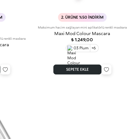
IM
2. ÜRÜNE %50 İNDIRIM
Maksimum hacim sağlayan mini aplikatörlü renkli maskara
Maxi Mod Colour Mascara
ü renkli maskara
₺ 1.249,00
cara
03 Plum
+6
SEPETE EKLE