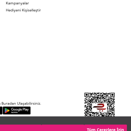
Kampanyalar
Hediyeni Kişiselleştir
uradan Ulaşabilirsiniz.
Etbis'e kayıtlıdır.
Tüm Çerezlere İzin