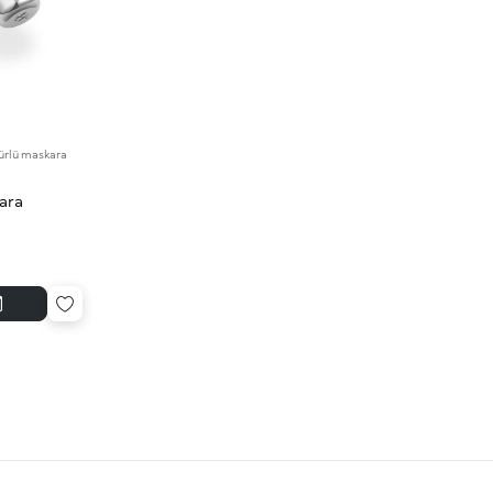
mürlü maskara
ara