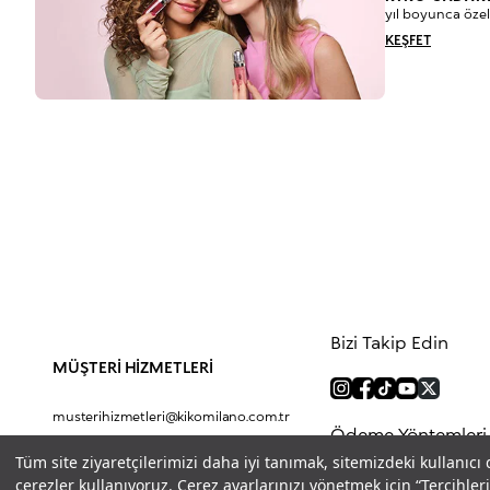
yıl boyunca özel
KEŞFET
Bizi Takip Edin
MÜŞTERİ HİZMETLERİ
musterihizmetleri@kikomilano.com.tr
Ödeme Yöntemleri
0(850) 800 5456
Tüm site ziyaretçilerimizi daha iyi tanımak, sitemizdeki kullanıcı
çerezler kullanıyoruz. Çerez ayarlarınızı yönetmek için “Tercihl