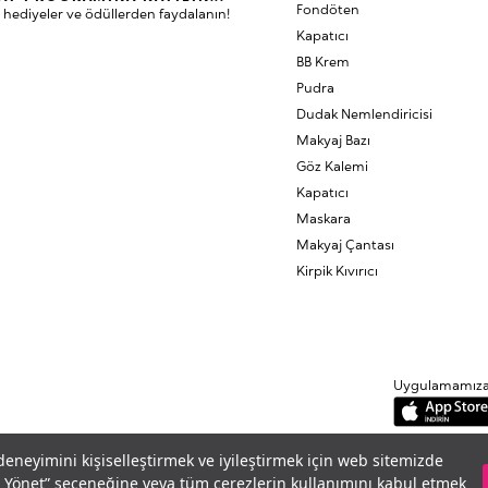
Fondöten
 hediyeler ve ödüllerden faydalanın!
Kapatıcı
BB Krem
Pudra
Dudak Nemlendiricisi
Makyaj Bazı
Göz Kalemi
Kapatıcı
Maskara
Makyaj Çantası
Kirpik Kıvırıcı
Uygulamamıza B
 deneyimini kişiselleştirmek ve iyileştirmek için web sitemizde
eri Yönet” seçeneğine veya tüm çerezlerin kullanımını kabul etmek