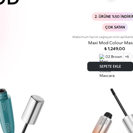
2. ÜRÜNE %50 İNDIR
ÇOK SATAN
Maksimum hacim sağlayan mini aplikatörl
Maxi Mod Colour Mas
₺ 1.249,00
02 Brown
+6
SEPETE EKLE