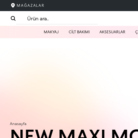
MAĞAZALAR
MAKYAJ
CİLT BAKIMI
AKSESUARLAR
Ç
Anasayfa
NEW MAXI M