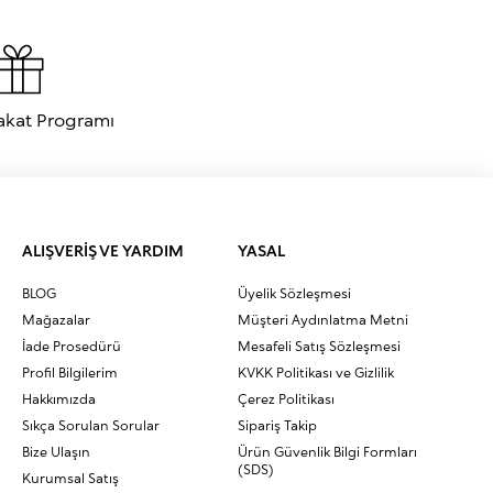
akat Programı
ALIŞVERİŞ VE YARDIM
YASAL
BLOG
Üyelik Sözleşmesi
Mağazalar
Müşteri Aydınlatma Metni
İade Prosedürü
Mesafeli Satış Sözleşmesi
Profil Bilgilerim
KVKK Politikası ve Gizlilik
Hakkımızda
Çerez Politikası
Sıkça Sorulan Sorular
Sipariş Takip
Bize Ulaşın
Ürün Güvenlik Bilgi Formları
(SDS)
Kurumsal Satış