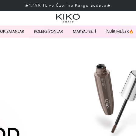
1.499 TL ve Üzerine Kargo Bedava
OK SATANLAR
KOLEKSİYONLAR
MAKYAJ SETİ
İNDİRİMLİLER🔥
OD