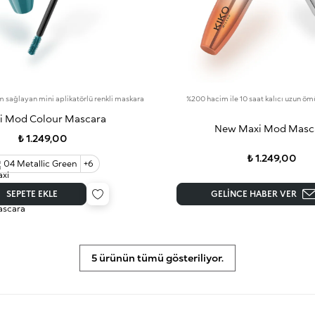
sağlayan mini aplikatörlü renkli maskara
%200 hacim ile 10 saat kalıcı uzun ö
i Mod Colour Mascara
New Maxi Mod Masc
₺ 1.249,00
₺ 1.249,00
04 Metallic Green
+6
SEPETE EKLE
GELINCE HABER VER
5 ürünün tümü gösteriliyor.