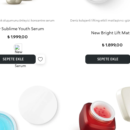
ışık oluşumunu önleyici konsantre serum
Deniz kolajenli lifting etkili matlaştırıcı g
 Sublime Youth Serum
New Bright Lift Mat
₺ 1.999,00
₺ 1.899,00
SEPETE EKLE
SEPETE EKLE