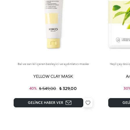
Bal ve sarı kil içeren besleyici ve aydınlatıcı maske
Yeşil çay özü 
YELLOW CLAY MASK
An
₺ 549,00
₺ 329,00
40%
30
GELINCE HABER VER
GEL