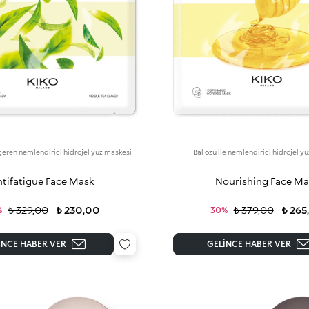
içeren nemlendirici hidrojel yüz maskesi
Bal özü ile nemlendirici hidrojel y
tifatigue Face Mask
Nourishing Face Ma
₺ 329,00
₺ 230,00
₺ 379,00
₺ 265
%
30%
INCE HABER VER
GELINCE HABER VER