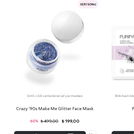
SERİ SONU
Simli, cildi canlandıran jel yüz maskesi
Bitki bazlı k
Crazy '90s Make Me Glitter Face Mask
₺ 499,00
₺ 199,00
60%