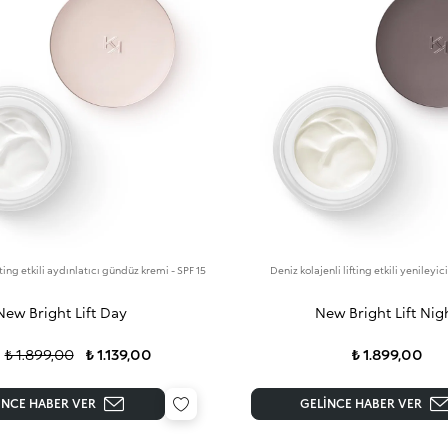
fting etkili aydınlatıcı gündüz kremi - SPF 15
Deniz kolajenli lifting etkili yenileyi
New Bright Lift Day
New Bright Lift Nig
₺ 1.899,00
₺ 1.139,00
₺ 1.899,00
INCE HABER VER
GELINCE HABER VER