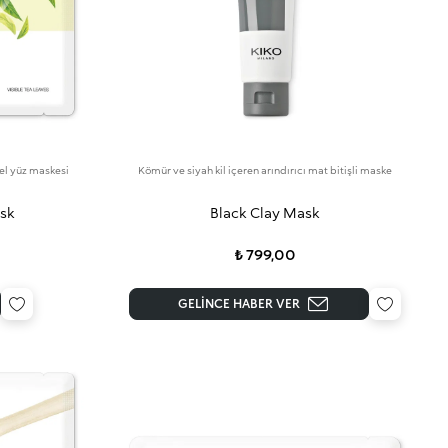
jel yüz maskesi
Kömür ve siyah kil içeren arındırıcı mat bitişli maske
ask
Black Clay Mask
₺ 799,00
GELINCE HABER VER