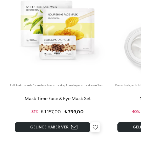
Cilt bakım seti: 1 canlandırıcı maske, 1 besleyici maske ve 1 enerji verici göz maskesi
Deniz kolajenli li
Mask Time Face & Eye Mask Set
₺ 1.157,00
₺ 799,00
31%
40%
GELINCE HABER VER
GEL