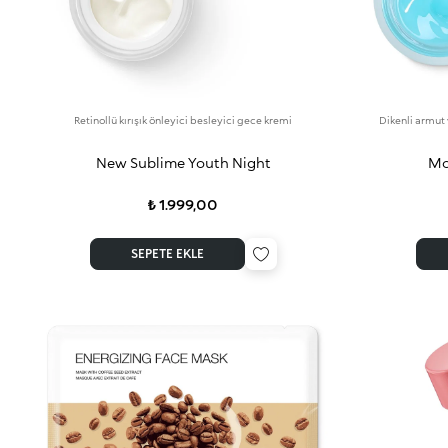
Retinollü kırışık önleyici besleyici gece kremi
Dikenli armut 
New Sublime Youth Night
Mo
₺ 1.999,00
SEPETE EKLE