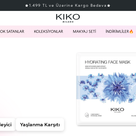
1.499 TL ve Üzerine Kargo Bedava
OK SATANLAR
KOLEKSİYONLAR
MAKYAJ SETİ
İNDİRİMLİLER🔥
eyici
Yaşlanma Karşıtı