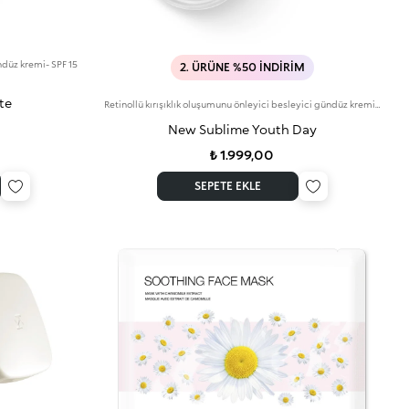
ündüz kremi- SPF 15
2. ÜRÜNE %50 İNDIRIM
te
Retinollü kırışıklık oluşumunu önleyici besleyici gündüz kremi- SPF 15
New Sublime Youth Day
₺ 1.999,00
SEPETE EKLE