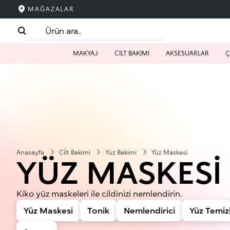
MAĞAZALAR
MAKYAJ
CİLT BAKIMI
AKSESUARLAR
Ç
Anasayfa
Ci̇lt Bakimi
Yüz Bakimi
Yüz Maskesi
YÜZ MASKESI
Kiko yüz maskeleri ile cildinizi nemlendirin.
Yüz Maskesi
Tonik
Nemlendirici
Yüz Temizl