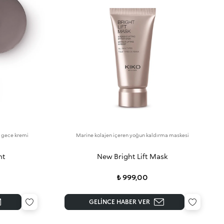
ci gece kremi
Marine kolajen içeren yoğun kaldırma maskesi
ht
New Bright Lift Mask
₺ 999,00
GELINCE HABER VER