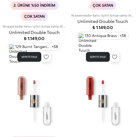
2. ÜRÜNE %50 İNDIRIM
ÇOK SATAN
16 saate kadar kalıcı Işıltılı bitişe sahip iki aşamalı likit ruj. Bulaşma yapmayan baz rengi.
ÇOK SATAN
Unlimited Double Touch
16 saate kadar kalıcı Işıltılı bitişe sahip iki aşamalı likit ruj. Bulaşma yapmayan baz rengi.
₺ 1.149,00
Unlimited Double Touch
130 Antique Brass
+38
₺ 1.149,00
129 Burnt Tangerine 10
+38
SEPETE EKLE
SEPETE EKLE