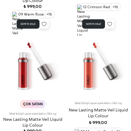
Lip Colour
₺ 999,00
12 Crimson Red
+16
09 Warm Rose
+16
SEPETE EKLE
SEPETE EKLE
Mat bitişli uzun süre kalıcı likit ruj
ÇOK SATAN
New Lasting Matte Veil Liquid
Mat bitişli uzun süre kalıcı likit ruj
Lip Colour
New Lasting Matte Veil Liquid
₺ 999,00
Lip Colour
₺ 999,00