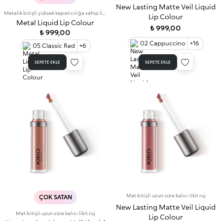
New Lasting Matte Veil Liquid
Metalik bitişli yüksek kapatıcılığa sahip likit ruj
Lip Colour
Metal Liquid Lip Colour
₺ 999,00
₺ 999,00
02 Cappuccino
+16
05 Classic Red
+6
SEPETE EKLE
SEPETE EKLE
Mat bitişli uzun süre kalıcı likit ruj
ÇOK SATAN
New Lasting Matte Veil Liquid
Mat bitişli uzun süre kalıcı likit ruj
Lip Colour