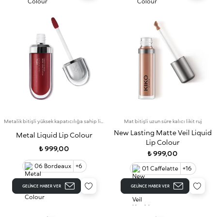
Metalik bitişli yüksek kapatıcılığa sahip likit ruj
Mat bitişli uzun süre kalıcı likit ruj
New Lasting Matte Veil Liquid
Metal Liquid Lip Colour
Lip Colour
₺ 999,00
₺ 999,00
06 Bordeaux
+6
01 Caffelatte
+16
GELINCE HABER VER
GELINCE HABER VER