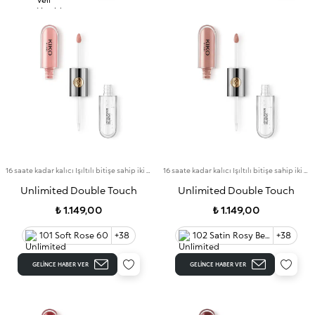
16 saate kadar kalıcı Işıltılı bitişe sahip iki aşamalı likit ruj. Bulaşma yapmayan baz rengi.
16 saate kadar kalıcı Işıltılı bitişe sahip iki aşamalı likit ruj. Bulaşma yapmayan baz rengi.
Unlimited Double Touch
Unlimited Double Touch
₺ 1.149,00
₺ 1.149,00
101 Soft Rose 60
+38
102 Satin Rosy Beige 60
+38
GELINCE HABER VER
GELINCE HABER VER