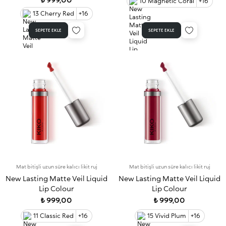
10 Magnetic Coral
+16
13 Cherry Red
+16
SEPETE EKLE
SEPETE EKLE
Mat bitişli uzun süre kalıcı likit ruj
Mat bitişli uzun süre kalıcı likit ruj
New Lasting Matte Veil Liquid
New Lasting Matte Veil Liquid
Lip Colour
Lip Colour
₺ 999,00
₺ 999,00
11 Classic Red
+16
15 Vivid Plum
+16