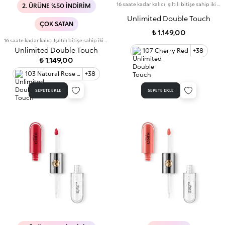
16 saate kadar kalıcı Işıltılı bitişe sahip iki aşamalı likit ruj. Bulaşma yapmayan baz rengi.
2. ÜRÜNE %50 İNDIRIM
Unlimited Double Touch
ÇOK SATAN
₺ 1.149,00
16 saate kadar kalıcı Işıltılı bitişe sahip iki aşamalı likit ruj. Bulaşma yapmayan baz rengi.
Unlimited Double Touch
107 Cherry Red
+38
₺ 1.149,00
103 Natural Rose 60
+38
SEPETE EKLE
SEPETE EKLE