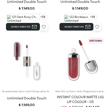
Unlimited Double Touch
Unlimited Double Touch
₺ 1.149,00
₺ 1.149,00
121 Dark Rosy Chestnut
+38
122 Bordeaux
+38
GELINCE HABER VER
GELINCE HABER VER
SERİ SONU
16 saate kadar kalıcı Işıltılı bitişe sahip iki aşamalı likit ruj. Bulaşma yapmayan baz rengi.
Mat likit ruj. Kalıcı renk. Olağanüstü mat bitiş.
INSTANT COLOUR MATTE LIQ
Unlimited Double Touch
LIP COLOUR - 03
₺ 1.149,00