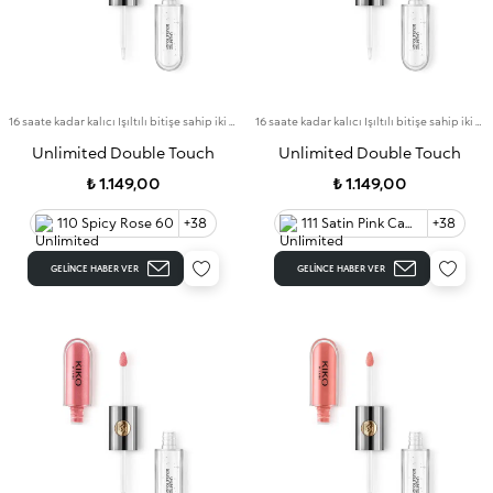
16 saate kadar kalıcı Işıltılı bitişe sahip iki aşamalı likit ruj. Bulaşma yapmayan baz rengi.
16 saate kadar kalıcı Işıltılı bitişe sahip iki aşamalı likit ruj. Bulaşma yapmayan baz rengi.
Unlimited Double Touch
Unlimited Double Touch
₺ 1.149,00
₺ 1.149,00
110 Spicy Rose 60
+38
111 Satin Pink Camellia 60
+38
GELINCE HABER VER
GELINCE HABER VER