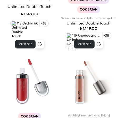
Unlimited Double Touch
ÇOK SATAN
₺ 1.149,00
16 saate kadar kalıcı Işıltılı bitişe sahip iki aşamalı likit ruj. Bulaşma yapmayan baz rengi.
Unlimited Double Touch
118 Orchid 60
+38
₺ 1.149,00
119 Rhododendron Pink
+38
SEPETE EKLE
SEPETE EKLE
Mat bitişli uzun süre kalıcı likit ruj
ÇOK SATAN