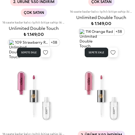
2. ÜRÜNE %50 İNDIRIM
ÇOK SATAN
16 saate kadar kalıcı Işıltılı bitişe sahip iki aşamalı likit ruj. Bulaşma yapmayan baz rengi.
ÇOK SATAN
Unlimited Double Touch
16 saate kadar kalıcı Işıltılı bitişe sahip iki aşamalı likit ruj. Bulaşma yapmayan baz rengi.
₺ 1.149,00
Unlimited Double Touch
114 Orange Red
+38
₺ 1.149,00
109 Strawberry Red
+38
SEPETE EKLE
SEPETE EKLE
16 saate kadar kalıcı Işıltılı bitişe sahip iki aşamalı likit ruj. Bulaşma yapmayan baz rengi.
2. ÜRÜNE %50 İNDIRIM