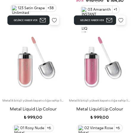
₺ 329,00
₺ 164,50
50%
123 Satin Grape
+38
03 Amaranth
+1
GELINCE HABER VER
GELINCE HABER VER
Metalik bitişli yüksek kapatıcılığa sahip likit ruj
Metalik bitişli yüksek kapatıcılığa sahip likit ruj
Metal Liquid Lip Colour
Metal Liquid Lip Colour
₺ 999,00
₺ 999,00
01 Rosy Nude
+6
02 Vintage Rose
+6