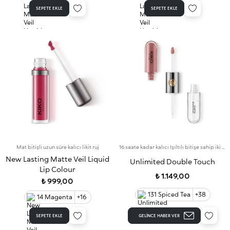
SEPETE EKLE
SEPETE EKLE
Mat bitişli uzun süre kalıcı likit ruj
16 saate kadar kalıcı Işıltılı bitişe sahip iki aşamalı likit ruj. Bulaşma yapmayan baz rengi.
New Lasting Matte Veil Liquid
Unlimited Double Touch
Lip Colour
₺ 1.149,00
₺ 999,00
131 Spiced Tea
+38
14 Magenta
+16
SEPETE EKLE
GELINCE HABER VER