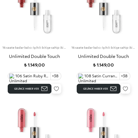
16 saate kadar kalıcı Işıltılı bitişe sahip iki aşamalı likit ruj. Bulaşma yapmayan baz rengi.
16 saate kadar kalıcı Işıltılı bitişe sahip iki aşamalı likit ruj. Bulaşma yapmayan baz rengi.
Unlimited Double Touch
Unlimited Double Touch
₺ 1.149,00
₺ 1.149,00
106 Satin Ruby Red
+38
108 Satin Currant Red 60
+38
GELINCE HABER VER
GELINCE HABER VER