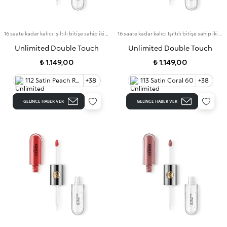
16 saate kadar kalıcı Işıltılı bitişe sahip iki aşamalı likit ruj. Bulaşma yapmayan baz rengi.
16 saate kadar kalıcı Işıltılı bitişe sahip iki aşamalı likit ruj. Bulaşma yapmayan baz rengi.
Unlimited Double Touch
Unlimited Double Touch
₺ 1.149,00
₺ 1.149,00
112 Satin Peach Rose 60
+38
113 Satin Coral 60
+38
GELINCE HABER VER
GELINCE HABER VER