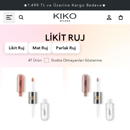
1.499 TL ve Üzerine Kargo Bedava
LIKIT RUJ
Likit Ruj
Mat Ruj
Parlak Ruj
47 Ürün
Stokta Olmayanları Gösterme