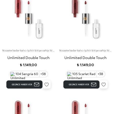
16 saate kadar kalıcı Işıltılı bitişe sahip iki aşamalı likit ruj. Bulaşma yapmayan baz rengi.
16 saate kadar kalıcı Işıltılı bitişe sahip iki aşamalı likit ruj. Bulaşma yapmayan baz rengi.
Unlimited Double Touch
Unlimited Double Touch
₺ 1.149,00
₺ 1.149,00
104 Sangria 60
+38
105 Scarlet Red
+38
GELINCE HABER VER
GELINCE HABER VER